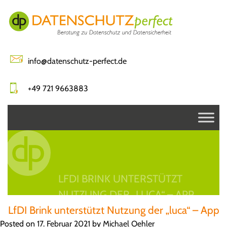
Skip
to
content
info@datenschutz-perfect.de
+49 721 9663883
LFDI BRINK UNTERSTÜTZT
NUTZUNG DER „LUCA“ – APP
LfDI Brink unterstützt Nutzung der „luca“ – App
Posted on
17. Februar 2021
by
Michael Oehler