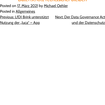
Posted on
17. März 2021
by
Michael Oehler
Posted in
Allgemeines
Beitragsnavigation
Previous:
LfDI Brink unterstützt
Next:
Der Data Governance Act
Nutzung der „luca“ – App
und der Datenschutz