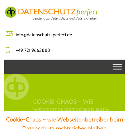
Skip
to
content
info@datenschutz-perfect.de
+49 721 9663883
COOKIE-CHAOS – WIE
WEBSEITENBETREIBER BEIM
Cookie-Chaos – wie Webseitenbetreiber beim
DATENSCHUTZ RECHTSSICHER
Datenschutz rechtssicher bleiben
BLEIBEN