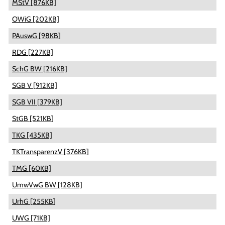
MStV [876KB]
OWiG [202KB]
PAuswG [98KB]
RDG [227KB]
SchG BW [216KB]
SGB V [912KB]
SGB VII [379KB]
StGB [521KB]
TKG [435KB]
TKTransparenzV [376KB]
TMG [60KB]
UmwVwG BW [128KB]
UrhG [255KB]
UWG [71KB]