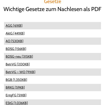
Gesetze
Wichtige Gesetze zum Nachlesen als PDF
AGG [61KB]
AktG [441KB]
AO [530KB]
BDSG [156KB]
BDSG-neu [315KB]
BetrVG [200KB]
BetrVG – WO [91KB]
BGB [1.350KB]
BRKG [59KB]
EntgFG [51KB]
EStG [1.036KB]