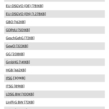
EU-DSGVO (DE) [781KB]
EU-DSGVO (EN) [1.278KB]
GBO [162KB]
GDPdU [501KB]
GeschGehG [72KB]
GewO [323KB]
GG [208KB]
GmbHG [141KB]
HGB [662KB]
IfSG
[301KB]
ITSG [89KB]
LDSG BW [100KB]
LInfFrG BW [72KB]