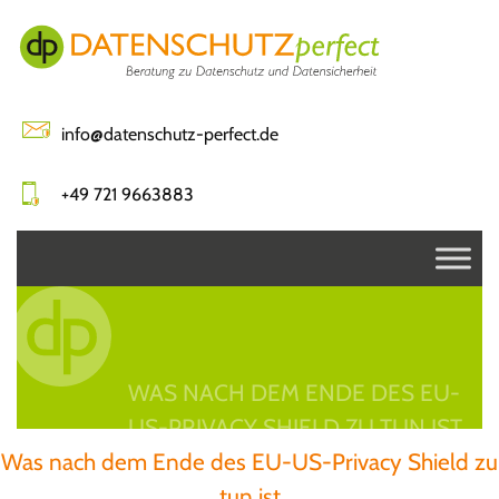
Skip
to
content
info@datenschutz-perfect.de
+49 721 9663883
WAS NACH DEM ENDE DES EU-
US-PRIVACY SHIELD ZU TUN IST
Was nach dem Ende des EU-US-Privacy Shield zu
tun ist