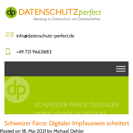
Skip
to
content
info@datenschutz-perfect.de
+49 721 9663883
SCHWEIZER FARCE: DIGITALER
IMPFAUSWEIS SCHEITERT
Schweizer Farce: Digitaler Impfausweis scheitert
Posted on
18. Mai 2021
by
Michael Oehler