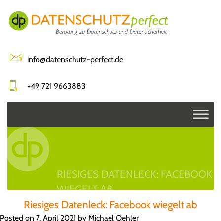
Skip
to
content
info@datenschutz-perfect.de
+49 721 9663883
RIESIGES DATENLECK: FACEBOOK
WIEGELT AB
Riesiges Datenleck: Facebook wiegelt ab
Posted on
7. April 2021
by
Michael Oehler