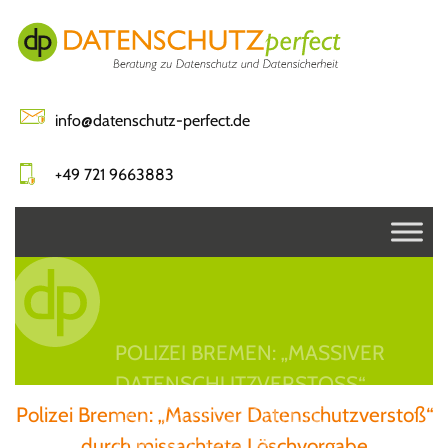
Skip
to
content
info@datenschutz-perfect.de
+49 721 9663883
POLIZEI BREMEN: „MASSIVER
DATENSCHUTZVERSTOSS“ D
Polizei Bremen: „Massiver Datenschutzverstoß“
URCH MISSACHTETE L
durch missachtete Löschvorgabe
ÖSCHVORGABE