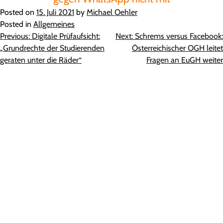
Posted on
15. Juli 2021
by
Michael Oehler
Posted in
Allgemeines
Beitragsnavigation
Previous:
Digitale Prüfaufsicht:
Next:
Schrems versus Facebook:
„Grundrechte der Studierenden
Österreichischer OGH leitet
geraten unter die Räder“
Fragen an EuGH weiter