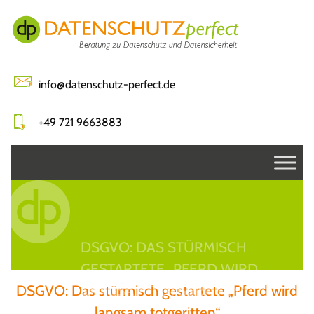
Skip
to
content
info@datenschutz-perfect.de
+49 721 9663883
DSGVO: DAS STÜRMISCH
GESTARTETE „PFERD WIRD
DSGVO: Das stürmisch gestartete „Pferd wird
LANGSAM TOTGERITTEN“
langsam totgeritten“