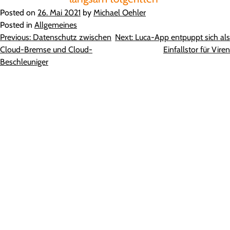
Posted on
26. Mai 2021
by
Michael Oehler
Posted in
Allgemeines
Beitragsnavigation
Previous:
Datenschutz zwischen
Next:
Luca-App entpuppt sich als
Cloud-Bremse und Cloud-
Einfallstor für Viren
Beschleuniger