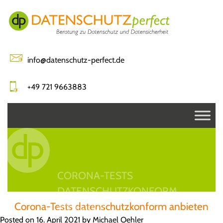
Skip
to
content
info@datenschutz-perfect.de
+49 721 9663883
CORONA-TESTS
DATENSCHUTZKONFORM
Corona-Tests datenschutzkonform anbieten
ANBIETEN
Posted on
16. April 2021
by
Michael Oehler