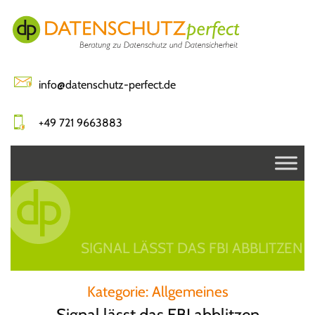
Skip
to
content
info@datenschutz-perfect.de
+49 721 9663883
SIGNAL LÄSST DAS FBI ABBLITZEN
Kategorie:
Allgemeines
Signal lässt das FBI abblitzen