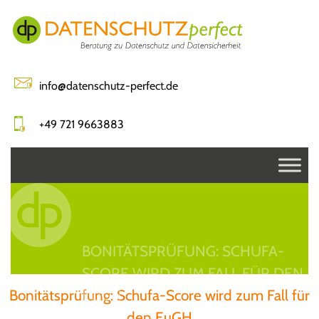
Skip
to
content
info@datenschutz-perfect.de
+49 721 9663883
BONITÄTSPRÜFUNG: SCHUFA-
SCORE WIRD ZUM FALL FÜR DEN
Bonitätsprüfung: Schufa-Score wird zum Fall für
EUGH
den EuGH