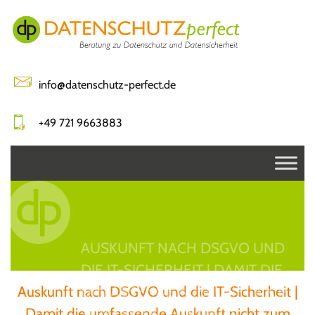
Skip
to
content
info@datenschutz-perfect.de
+49 721 9663883
AUSKUNFT NACH DSGVO UND
DIE IT-SICHERHEIT | DAMIT DIE
Auskunft nach DSGVO und die IT-Sicherheit |
UMFASSENDE AUSKUNFT NICHT
Damit die umfassende Auskunft nicht zum
ZUM DATENLECK WIRD