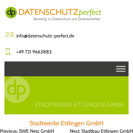
Skip
to
content
info@datenschutz-perfect.de
+49 721 9663883
STADTWERKE ETTLINGEN GMBH
Stadtwerke Ettlingen GmbH
Beitragsnavigation
Previous:
SWE Netz GmbH
Next:
Stadtbau Ettlingen GmbH