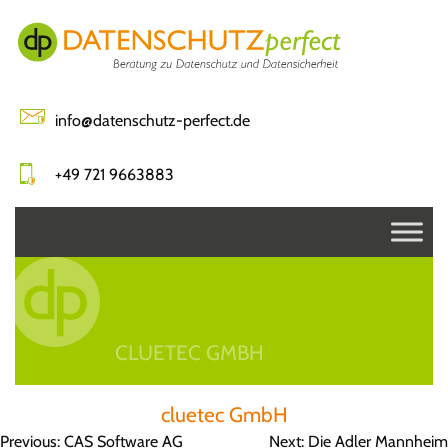
Skip
to
content
info@datenschutz-perfect.de
+49 721 9663883
CLUETEC GMBH
cluetec GmbH
Beitragsnavigation
Previous:
CAS Software AG
Next:
Die Adler Mannheim