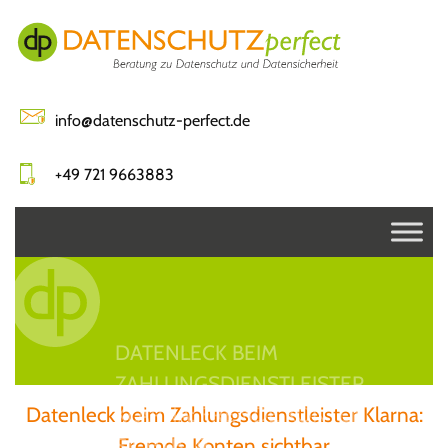
Skip
to
content
info@datenschutz-perfect.de
+49 721 9663883
DATENLECK BEIM
ZAHLUNGSDIENSTLEISTER
Datenleck beim Zahlungsdienstleister Klarna​:
KLARNA​: FREMDE KONTEN
Fremde Konten sichtbar
SICHTBAR