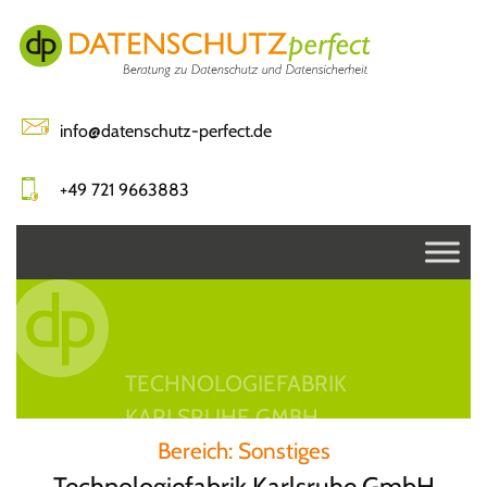
Skip
to
content
info@datenschutz-perfect.de
+49 721 9663883
TECHNOLOGIEFABRIK
KARLSRUHE GMBH
Bereich:
Sonstiges
Technologiefabrik Karlsruhe GmbH