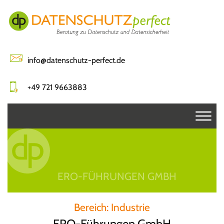
Skip
to
content
info@datenschutz-perfect.de
+49 721 9663883
ERO-FÜHRUNGEN GMBH
Bereich:
Industrie
ERO-Führungen GmbH